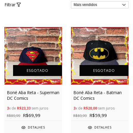
Filtrar
ESGOTADO
ESGOTADO
Boné Aba Reta - Superman
Boné Aba Reta - Batman
DC Comics
DC Comics
3
x de
R$23,33
sem juros
3
x de
R$20,00
sem juros
R$69,99
R$59,99
R$89,99
R$89,99
DETALHES
DETALHES