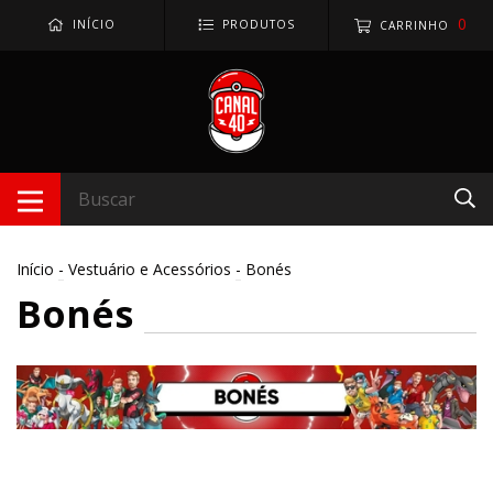
0
INÍCIO
PRODUTOS
CARRINHO
Início
-
Vestuário e Acessórios
-
Bonés
Bonés