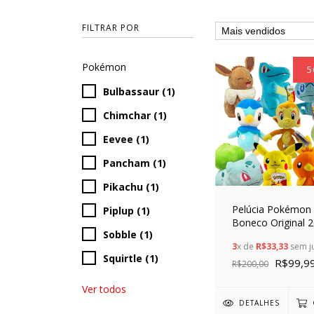
FILTRAR POR
Pokémon
5
Bulbassaur (1)
Chimchar (1)
Eevee (1)
Pancham (1)
Pikachu (1)
Pelúcia Pokémon
Piplup (1)
Boneco Original 
Sobble (1)
Sunny Brinquedos
3
x de
R$33,33
sem j
Nintendo Certific
Squirtle (1)
Colecionável para
R$99,9
R$200,00
criança JAZWARE
Ver todos
DETALHES