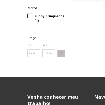
Marca
Sunny Brinquedos
(1)
Preço
DE
ATÉ
Venha conhecer meu
Nav
trabalho!