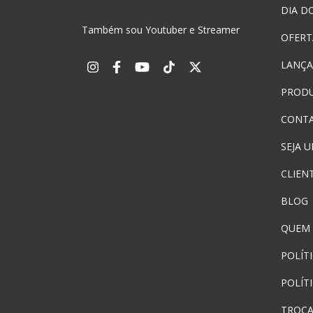
DIA DO
Também sou Youtuber e Streamer
OFERT
LANÇ
PROD
CONT
SEJA 
CLIEN
BLOG
QUEM
POLÍT
POLÍT
TROCA