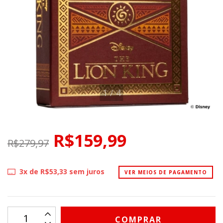
1
/
4
R$159,99
R$279,97
3
x de
R$53,33
sem juros
VER MEIOS DE PAGAMENTO