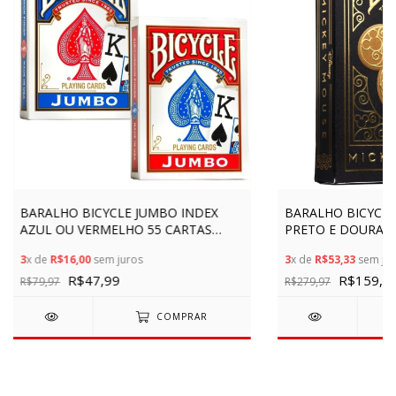
BARALHO BICYCLE JUMBO INDEX
BARALHO BICYCLE
AZUL OU VERMELHO 55 CARTAS
PRETO E DOURADO
COPAG BLUE RED GRANDE CARD
CARTAS MINNIE C
3
x de
R$16,00
sem juros
3
x de
R$53,33
sem jur
STANDARD SIZE JOGO
COLECIONÁVEL B
R$47,99
R$159,9
R$79,97
R$279,97
COMPRAR