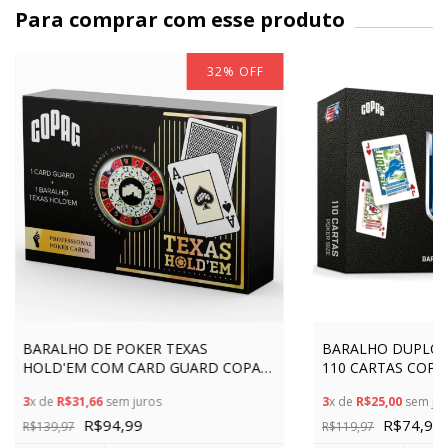
Para comprar com esse produto
32
%
OFF
BARALHO DE POKER TEXAS
BARALHO DUPLO N
HOLD'EM COM CARD GUARD COPAG
110 CARTAS COPA
55CARTA NAIPE GRANDE 100%
AMERICANO FOOT
3
x de
R$31,66
sem juros
3
x de
R$25,00
sem jur
PLÁSTICO MOEDA PREMIUM
EQUIPE CARDS
R$94,99
R$74,99
R$139,97
R$119,97