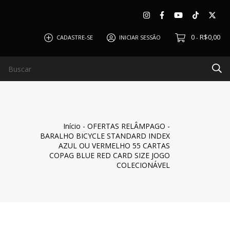
0
R$0,00
CADASTRE-SE
INICIAR SESSÃO
-
O
CLIENTES
BLOG
QUEM SOMOS
POLÍTICA DE
Início
-
OFERTAS RELÂMPAGO
-
BARALHO BICYCLE STANDARD INDEX
AZUL OU VERMELHO 55 CARTAS
COPAG BLUE RED CARD SIZE JOGO
COLECIONÁVEL