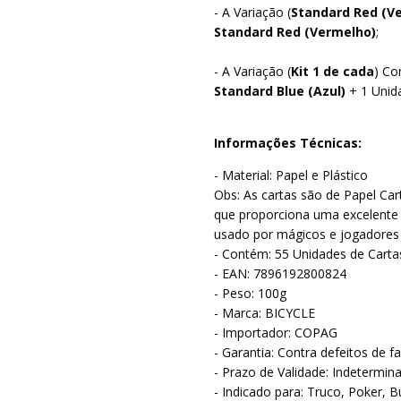
- A Variação (
Standard
Red (V
Standard Red (Vermelho)
;
- A Variação (
Kit 1 de cada
) Co
Standard
Blue
(Azul)
+ 1 Unid
Informações Técnicas:
- Material: Papel e Plástico
Obs: As cartas são de Papel Car
que proporciona uma excelente 
usado por mágicos e jogadores
- Contém: 55 Unidades de Car
- EAN: 7896192800824
- Peso: 100g
- Marca: BICYCLE
- Importador: COPAG
- Garantia: Contra defeitos de f
- Prazo de Validade: Indetermin
- Indicado para: Truco, Poker, B