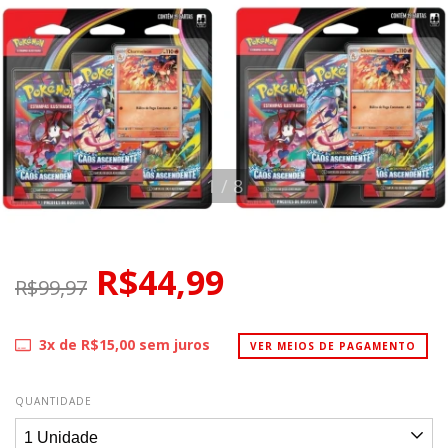
1
/
8
R$44,99
R$99,97
3
x de
R$15,00
sem juros
VER MEIOS DE PAGAMENTO
QUANTIDADE