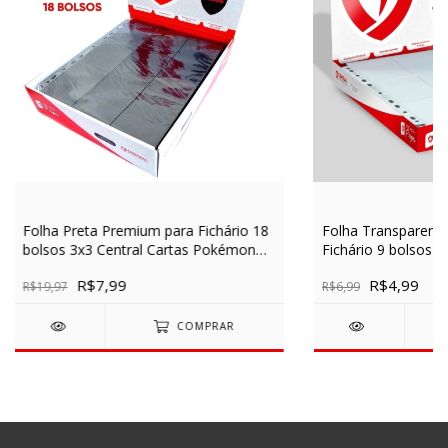
Folha Preta Premium para Fichário 18
Folha Transparent
bolsos 3x3 Central Cartas Pokémon
Fichário 9 bolsos 3
Magic Álbum Pasta Tamanho A4
Acessórios Cartas
R$7,99
R$4,99
R$19,97
Álbum Pasta Tama
R$6,99
COMPRAR