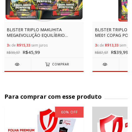
BLISTER TRIPLO MAKUHITA
BLISTER TRIPLO 
MEGAEVOLUÇÃO EQUILÍBRIO
ME01 COPAG POK
PERFEITO ME3 COPAG POKÉMON
BOOSTERS CARTA
3
x de
R$15,33
sem juros
3
x de
R$13,33
sem jur
TCG BOOSTER CARTAS TRIPLE
GARDEVOIR EX TR
R$45,99
R$39,99
R$99,97
R$87,97
COMPRAR
Para comprar com esse produto
60
%
OFF