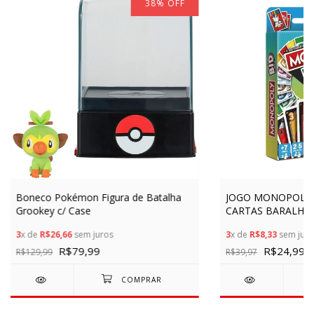
38
%
OFF
Boneco Pokémon Figura de Batalha
JOGO MONOPOLY 
Grookey c/ Case
CARTAS BARALHO 
DIVERSÃO BRINCA
3
x de
R$26,66
sem juros
3
x de
R$8,33
sem juro
COMPRA VENDA P
R$79,99
HASBRO GAMING
R$24,99
R$129,99
R$39,97