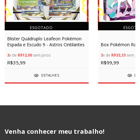
ESGOTADO
ESGOT
Blister Quádruplo Leafeon Pokémon
Espada e Escudo 9 - Astros Cintilantes
Box Pokémon Rapid
3
x de
R$12,00
sem juros
3
x de
R$33,33
sem jur
R$35,99
R$99,99
DETALHES
DE
Venha conhecer meu trabalho!