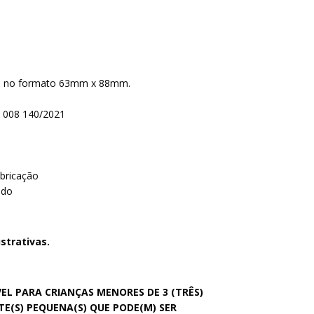
as no formato 63mm x 88mm.
: 008 140/2021
abricação
ado
strativas.
L PARA CRIANÇAS MENORES DE 3 (TRÊS)
E(S) PEQUENA(S) QUE PODE(M) SER