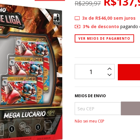
R$137,
R$299,97
3
x de
R$46,00
sem juros
3% de desconto
pagando 
VER MEIOS DE PAGAMENTO
MEIOS DE ENVIO
Não sei meu CEP