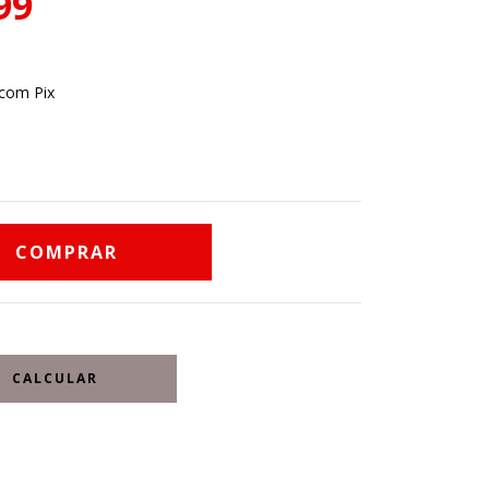
99
com Pix
CALCULAR