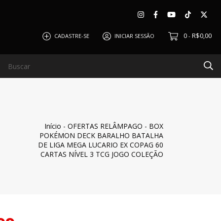
0
R$0,00
CADASTRE-SE
INICIAR SESSÃO
-
O
CLIENTES
BLOG
QUEM SOMOS
POLÍTICA DE
Início
-
OFERTAS RELÂMPAGO
-
BOX
POKÉMON DECK BARALHO BATALHA
DE LIGA MEGA LUCARIO EX COPAG 60
CARTAS NÍVEL 3 TCG JOGO COLEÇÃO