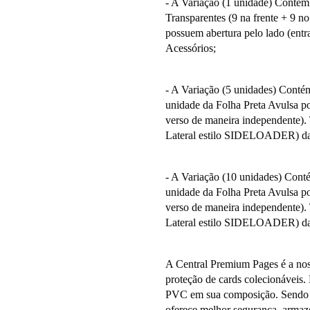
- A Variação (1 unidade) Contém
Transparentes (9 na frente + 9 n
possuem abertura pelo lado (en
Acessórios;
- A Variação (5 unidades) Contém
unidade da Folha Preta Avulsa po
verso de maneira independente). 
Lateral estilo SIDELOADER) da 
- A Variação (10 unidades) Conté
unidade da Folha Preta Avulsa po
verso de maneira independente). 
Lateral estilo SIDELOADER) da 
A Central Premium Pages é a noss
proteção de cards colecionáveis.
PVC em sua composição. Sendo pr
oferece melhor segurança, armaz