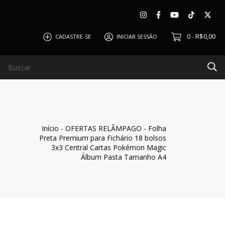
0
R$0,00
CADASTRE-SE
INICIAR SESSÃO
-
O
CLIENTES
BLOG
QUEM SOMOS
POLÍTICA DE
Início
-
OFERTAS RELÂMPAGO
-
Folha
Preta Premium para Fichário 18 bolsos
3x3 Central Cartas Pokémon Magic
Álbum Pasta Tamanho A4