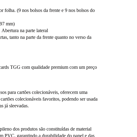
r folha. (9 nos bolsos da frente e 9 nos bolsos do
297 mm)
 Abertura na parte lateral
rtas, tanto na parte da frente quanto no verso da
ra cards TGG com qualidade premium com um preço
os para cartões colecionáveis, oferecem uma
 cartões colecionáveis favoritos, podendo ser usada
as já sleevadas.
no dos produtos são constituídas de material
m PVC, garantindo a durabilidade do papel e das