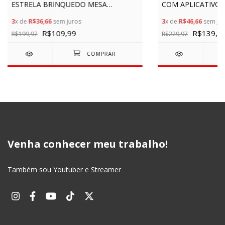
ESTRELA BRINQUEDO MESA
COM APLICATIVO
TABULEIRO DIVERSÃO RJ FAMÍLIA
MESA TABULEIRO 
3
x de
R$36,66
sem juros
3
x de
R$46,66
sem jur
PONTOS TURÍSTICOS
CLÁSSICO LACRAD
R$109,99
R$139,9
R$199,97
R$229,97
Venha conhecer meu trabalho!
Também sou Youtuber e Streamer