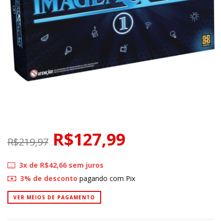
R$127,99
R$219,97
3
x de
R$42,66
sem juros
3% de desconto
pagando com Pix
VER MEIOS DE PAGAMENTO