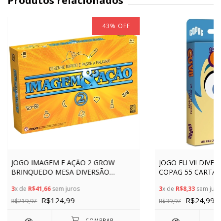
Produtos relacionados
43
%
OFF
JOGO IMAGEM E AÇÃO 2 GROW
JOGO EU VI! DIVE
BRINQUEDO MESA DIVERSÃO
COPAG 55 CARTAS
DESENHAR TABULEIRO PALAVRA
RACIOCÍNIO DIVE
3
x de
R$41,66
sem juros
3
x de
R$8,33
sem juro
ADVINHA PERGUNTA CARTAS
INFANTIL
R$124,99
R$24,99
R$219,97
R$39,97