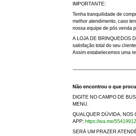
IMPORTANTE:
Tenha tranquilidade de compr
melhor atendimento, caso te
nossa equipe de pós venda pa
A LOJA DE BRINQUEDOS DO C
satisfação total do seu clien
Assim estabelecemos uma rel
-----------------------------------------
Não encontrou o que proc
DIGITE NO CAMPO DE BU
MENU.
QUALQUER DÚVIDA, NOS
APP:
https://wa.me/5541991
SERÁ UM PRAZER ATENDÊ-