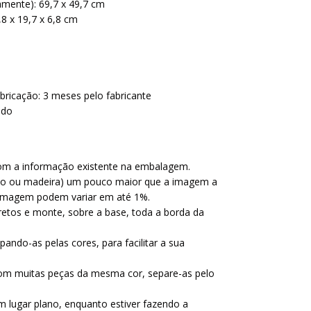
ente): 69,7 x 49,7 cm
8 x 19,7 x 6,8 cm
abricação: 3 meses pelo fabricante
ado
com a informação existente na embalagem.
lão ou madeira) um pouco maior que a imagem a
imagem podem variar em até 1%.
retos e monte, sobre a base, toda a borda da
ando-as pelas cores, para facilitar a sua
om muitas peças da mesma cor, separe-as pelo
 lugar plano, enquanto estiver fazendo a