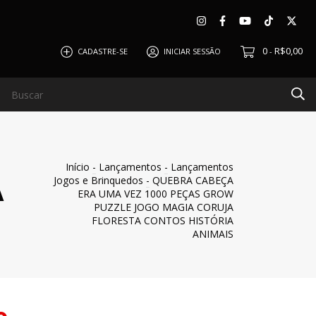
0
R$0,00
CADASTRE-SE
INICIAR SESSÃO
-
O
CLIENTES
BLOG
QUEM SOMOS
POLÍTICA DE
Início
-
Lançamentos
-
Lançamentos
Jogos e Brinquedos
-
QUEBRA CABEÇA
A
ERA UMA VEZ 1000 PEÇAS GROW
PUZZLE JOGO MAGIA CORUJA
FLORESTA CONTOS HISTÓRIA
ANIMAIS