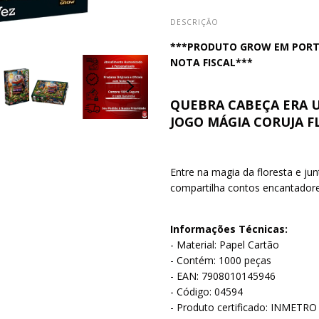
DESCRIÇÃO
***PRODUTO GROW EM PORTUG
NOTA FISCAL***
QUEBRA CABEÇA ERA U
JOGO MÁGIA CORUJA F
Entre na magia da floresta e ju
compartilha contos encantadore
Informações Técnicas:
- Material: Papel Cartão
- Contém: 1000 peças
- EAN: 7908010145946
- Código: 04594
- Produto certificado: INMETR