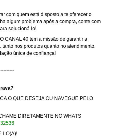
ar com quem está disposto a te oferecer o
nha algum problema após a compra, conte com
ra solucioná-lo!
ANAL 40 tem a missão de garantir a
te, tanto nos produtos quanto no atendimento.
ação única de confiança!
----------
urava?
SCA O QUE DESEJA OU NAVEGUE PELO
 CHAME DIRETAMENTE NO WHATS
232536
LO(A)!