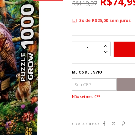
R$74,9
R$119,97
3
x de
R$25,00
sem juros
MEIOS DE ENVIO
Não sei meu CEP
COMPARTILHAR