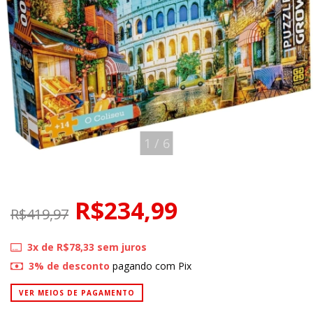
1
/
6
R$234,99
R$419,97
3
x de
R$78,33
sem juros
3% de desconto
pagando com Pix
VER MEIOS DE PAGAMENTO