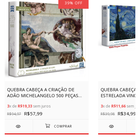
39
%
OFF
QUEBRA CABEÇA A CRIAÇÃO DE
QUEBRA CABEÇA A
ADÃO MICHELANGELO 500 PEÇAS
ESTRELADA VINC
TEXTURA TOYSTER COLEÇÃO OBRAS
TOYSTER COLEÇÃO
3
x de
R$19,33
sem juros
3
x de
R$11,66
sem jur
DE ARTE PINTOR PUZZLE GAME
BRINQUEDOS PIN
OFFICE
R$57,99
PEÇAS TEXTURA
R$34,99
R$94,97
R$39,98