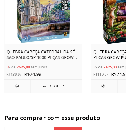
QUEBRA CABEÇA CATEDRAL DA SÉ
QUEBRA CABEÇA E
SÃO PAULO/SP 1000 PEÇAS GROW
PEÇAS GROW PUZ
PUZZLE JOGO PAISAGEM
CORUJA FLOREST
3
x de
R$25,00
sem juros
3
x de
R$25,00
sem jur
BRINQUEDOS BRASIL
HISTÓRIA ANIMAIS
R$74,99
R$74,99
R$139,97
R$119,97
Para comprar com esse produto