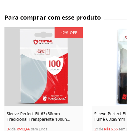
Para comprar com esse produto
42
%
OFF
Sleeve Perfect Fit 63x88mm
Sleeve Perfect Fit 
Tradicional Transparente 100un
Fumê 63x88mm 100
Central Shield Pokémon Magic TCG
Protetor Cartas Do
3
x de
R$12,66
sem juros
3
x de
R$16,66
sem jur
PhotoCard
Pokémon TCG