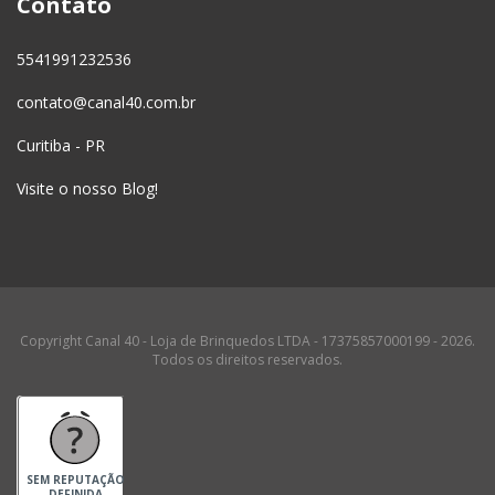
Contato
5541991232536
contato@canal40.com.br
Curitiba - PR
Visite o nosso Blog!
Copyright Canal 40 - Loja de Brinquedos LTDA - 17375857000199 - 2026.
Todos os direitos reservados.
SEM REPUTAÇÃO
DEFINIDA