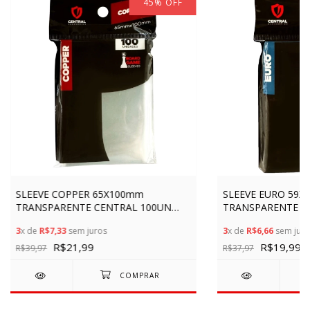
45
%
OFF
SLEEVE COPPER 65X100mm
SLEEVE EURO 59X
TRANSPARENTE CENTRAL 100UN
TRANSPARENTE C
BOARD GAME PROTETOR CARTAS
BOARD GAMES PR
3
x de
R$7,33
sem juros
3
x de
R$6,66
sem juro
ACESSÓRIOS JOGOS TCG
ACESSÓRIOS JOGO
R$21,99
R$19,99
R$39,97
R$37,97