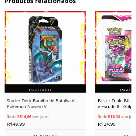
Produtos relacionados
ESGOTADO
ESGOT
Starter Deck Baralho de Batalha V -
Blister Triplo Blit
Pokémon Noivern V
e Escudo 8 - Golpe
3
x de
R$16,66
sem juros
3
x de
R$8,33
sem juro
R$49,99
R$24,99