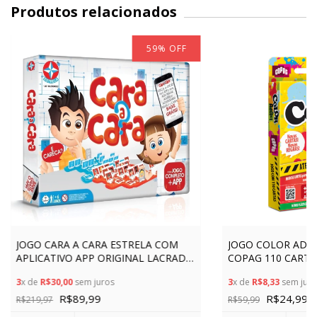
Produtos relacionados
59
%
OFF
JOGO CARA A CARA ESTRELA COM
JOGO COLOR ADD
APLICATIVO APP ORIGINAL LACRADO
COPAG 110 CART
BRINQUEDO DE MESA FAMÍLIA
ORIGINAL DIVERS
3
x de
R$30,00
sem juros
3
x de
R$8,33
sem juro
DIVERSÃO 2 TABULEIROS CLÁSSICOS
CRIANÇA E FAMÍLI
R$89,99
LÓGICO
R$24,99
R$219,97
R$59,99